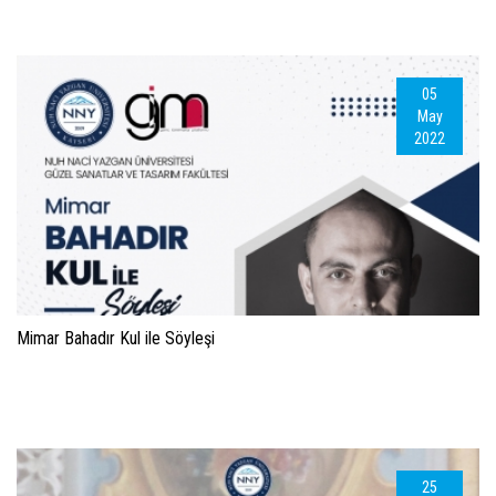
05
May
2022
Mimar Bahadır Kul ile Söyleşi
25