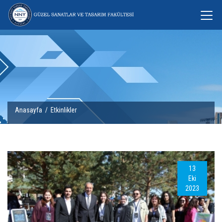
Anasayfa
/
Etkinlikler
13
Eki
2023