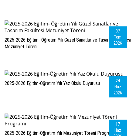
07
Tem
2025-2026 Eğitim- Öğretim Yılı Güzel Sanatlar ve Tasarım Fakültesi
2026
Mezuniyet Töreni
24
2025-2026 Eğitim-Öğretim Yılı Yaz Okulu Duyurusu
Haz
2026
17
Haz
2025-2026 Eğitim-Öğretim Yılı Mezuniyet Töreni Programı