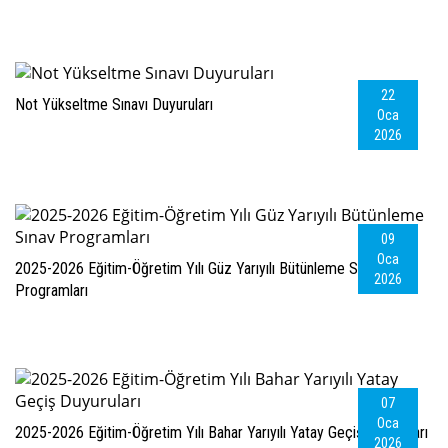
22
Not Yükseltme Sınavı Duyuruları
Oca
2026
09
Oca
2025-2026 Eğitim-Öğretim Yılı Güz Yarıyılı Bütünleme Sınav
2026
Programları
07
Oca
2025-2026 Eğitim-Öğretim Yılı Bahar Yarıyılı Yatay Geçiş Duyuruları
2026