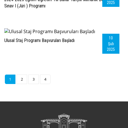
2025
Sınav I (Jüri ) Programı
10
Ulusal Staj Programı Başvuruları Başladı
Şub
2025
1
2
3
4