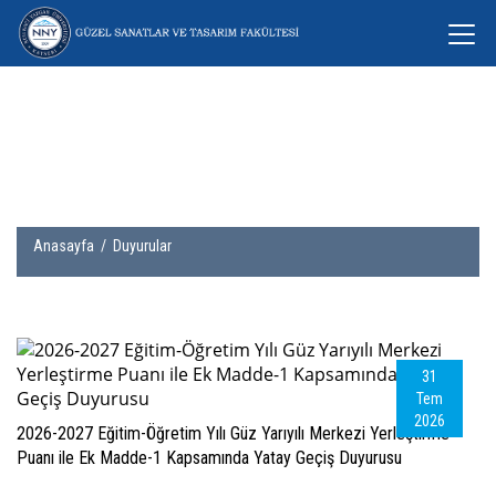
Anasayfa
/
Duyurular
31
Tem
2026
2026-2027 Eğitim-Öğretim Yılı Güz Yarıyılı Merkezi Yerleştirme
Puanı ile Ek Madde-1 Kapsamında Yatay Geçiş Duyurusu