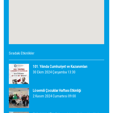
Sıradaki Etkinlikler
101. Yılında Cumhuriyet ve Kazanımları
30 Ekim 2024 Çarşamba 13:30
Lösemili Çocuklar Haftası Etkinliği
2 Kasım 2024 Cumartesi 09:00