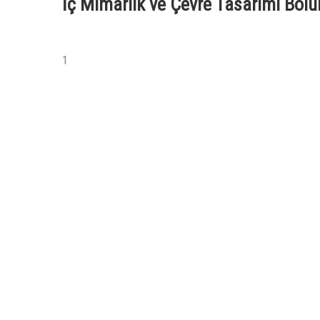
İç Mimarlık ve Çevre Tasarımı Böl
1