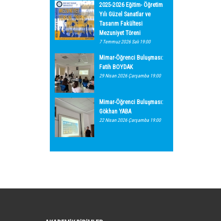
2025-2026 Eğitim- Öğretim
Yılı Güzel Sanatlar ve
Tasarım Fakültesi
Mezuniyet Töreni
7 Temmuz 2026 Salı 19:00
Mimar-Öğrenci Buluşması:
Fatih BOYDAK
29 Nisan 2026 Çarşamba 19:00
Mimar-Öğrenci Buluşması:
Gökhan YABA
22 Nisan 2026 Çarşamba 19:00