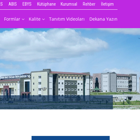
IS
ABIS
EBYS
Kütüphane
Kurumsal
Rehber
İletişim
Formlar
Kalite
Tanıtım Videoları
Dekana Yazın