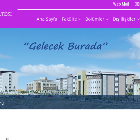
Web Mail
OB
Ana Sayfa
Fakülte
Bölümler
Dış İlişkiler
ümü